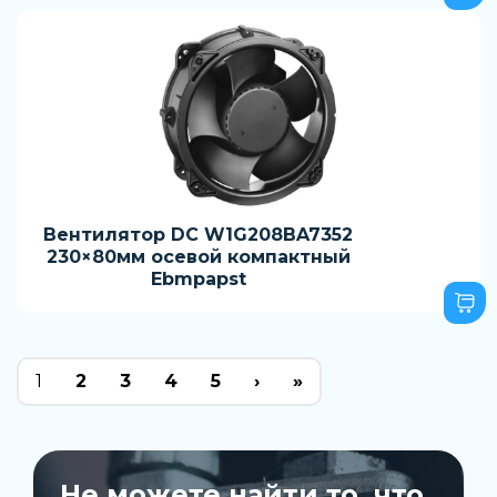
Вентилятор DC W1G208BA7352
230×80мм осевой компактный
Ebmpapst
1
2
3
4
5
›
»
Не можете найти то, что