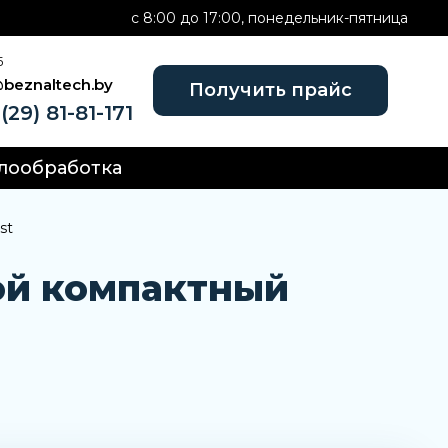
c 8:00 до 17:00, понедельник-пятница
Б
@beznaltech.by
Получить прайс
(29) 81-81-171
лообработка
st
ой компактный