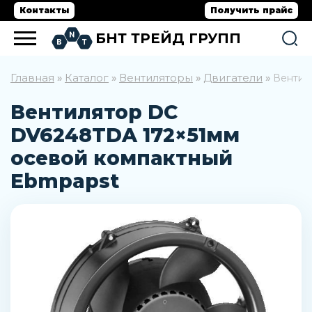
Контакты
Получить прайс
БНТ ТРЕЙД ГРУПП
Главная
Каталог
Вентиляторы
Двигатели
»
»
»
»
Вентил
Вентилятор DC
DV6248TDA 172×51мм
осевой компактный
Ebmpapst