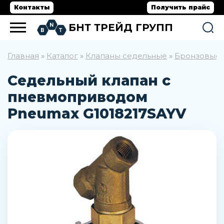
Контакты
Получить прайс
БНТ ТРЕЙД ГРУПП
Главная
Каталог
Клапаны седельные
Бронзовые 
»
»
»
Седельный клапан с
пневмоприводом
Pneumax G1018217SAYV