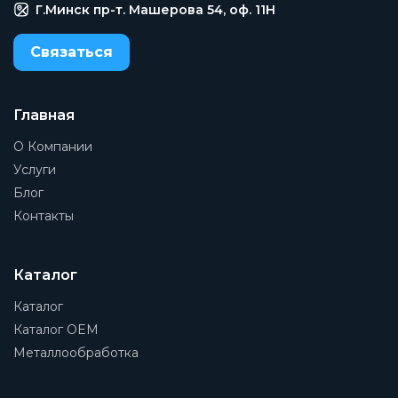
Механическая пружина
Г.Минск пр-т. Машерова 54, оф. 11H
Тип оборудования
Связаться
Клапан
Тип корпуса
Y
Главная
О Компании
Присоединение 1
3/8
Услуги
Блог
Присоединение 2
Контакты
3/8
Рабочая среда
Сжатый воздух, инертный газ, жидкость.
Каталог
Наименование
Каталог
Клапан
Каталог OEM
Металлообработка
Заказать