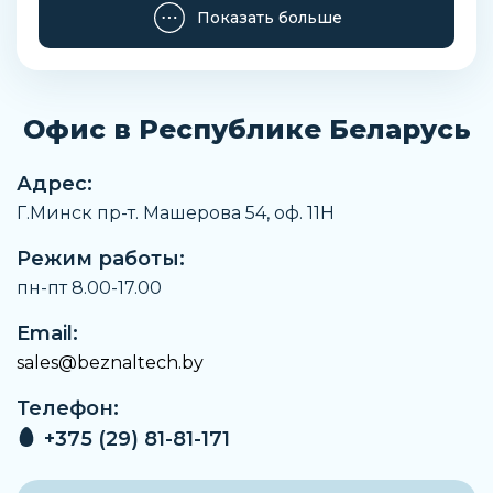
Высота
Показать больше
120 мм
Условный проход
13 мм
Офис в Республике Беларусь
Вес
500 г
Адрес:
Материал штока
Г.Минск пр-т. Машерова 54, оф. 11H
Нержавеющая сталь
Режим работы:
Максимальная рабочая температура
До +170°C
пн-пт 8.00-17.00
Артикул
Email:
G1018217SAYV
sales@beznaltech.by
Производитель
Телефон:
Pneumax
+375 (29) 81-81-171
Максимальное рабочее давление
10 бар