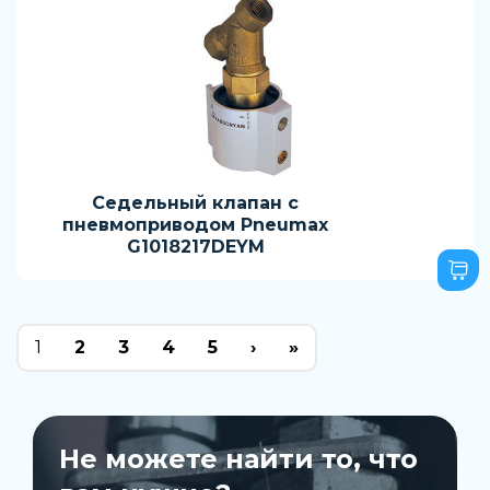
Седельный клапан с
пневмоприводом Pneumax
G1018217DEYM
1
2
3
4
5
›
»
Не можете найти то, что