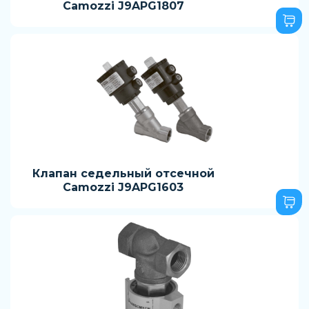
Camozzi J9APG1807
Клапан седельный отсечной
Camozzi J9APG1603