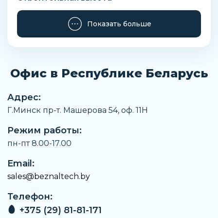
474 мм
Показать больше
Вид арматуры
Регулирующая
Тип присоединения к трубопроводу
Фланцевая арматура
Офис в Республике Беларусь
Строительная длина
267 мм
Адрес:
Г.Минск пр-т. Машерова 54, оф. 11H
Вес
56 кг
Режим работы:
Материал штока
пн-пт 8.00-17.00
Нержавеющая сталь и латунь
Email:
Материал винтов и гаек
sales@beznaltech.by
Нержавеющая сталь
Телефон:
Материал пружины
Нержавеющая сталь
+375 (29) 81-81-171