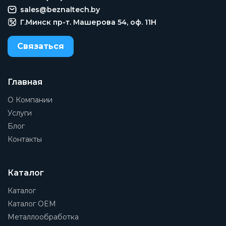
80-400 кПа
sales@beznaltech.by
Тип присоединения на выходе
Г.Минск пр-т. Машерова 54, оф. 11H
Фланец
Связаться
Тип присоединения на входе
Фланец
Материал корпуса
Главная
Чугун ковкий
О Компании
Диаметр номинальный
Услуги
DN150
Блог
Контакты
Присоединение 1
150 мм
Присоединение 2
Каталог
150 мм
Каталог
Рабочая среда
Каталог OEM
Вода и нейтральные жидкости, водно-гликолевая
Металлообработка
смесь