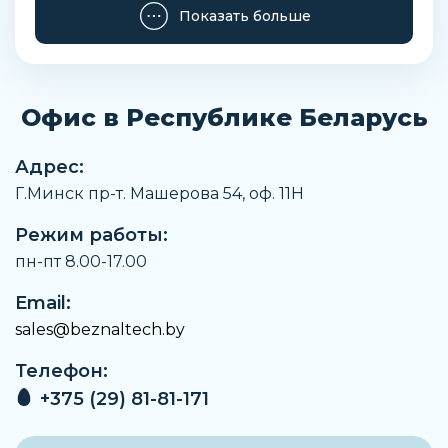
Высота
Показать больше
207 мм
Условный проход
21,5 мм
Офис в Республике Беларусь
Вес
1100 г
Адрес:
Материал штока
Г.Минск пр-т. Машерова 54, оф. 11H
Нержавеющая сталь
Режим работы:
Максимальная рабочая температура
До +170°C
пн-пт 8.00-17.00
Артикул
Email:
G1018220SCYV
sales@beznaltech.by
Производитель
Телефон:
Pneumax
+375 (29) 81-81-171
Максимальное рабочее давление
10 бар