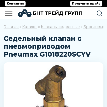
Контакты
Получить прайс
БНТ ТРЕЙД ГРУПП
Главная
Каталог
Клапаны седельные
Бронзовые 
»
»
»
Седельный клапан с
пневмоприводом
Pneumax G1018220SCYV