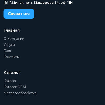
Механическая пружина
Г.Минск пр-т. Машерова 54, оф. 11H
Тип оборудования
Связаться
Клапан
Тип корпуса
Y
Главная
О Компании
Присоединение 1
1
Услуги
Блог
Присоединение 2
Контакты
1
Рабочая среда
Сжатый воздух, инертный газ, жидкость.
Каталог
Наименование
Каталог
Клапан
Каталог OEM
Металлообработка
Заказать