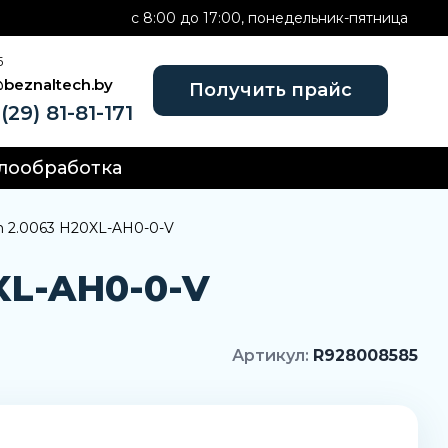
c 8:00 до 17:00, понедельник-пятница
Б
@beznaltech.by
Получить прайс
(29) 81-81-171
лообработка
h 2.0063 H20XL-AH0-0-V
XL-AH0-0-V
Артикул:
R928008585