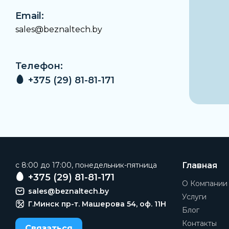
Email:
sales@beznaltech.by
Телефон:
+375 (29) 81-81-171
c 8:00 до 17:00, понедельник-пятница
Главная
+375 (29) 81-81-171
О Компании
sales@beznaltech.by
Услуги
Г.Минск пр-т. Машерова 54, оф. 11H
Блог
Контакты
Связаться