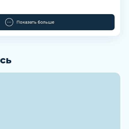
Показать больше
Заказать
сь