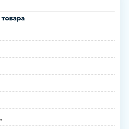
 товара
ар