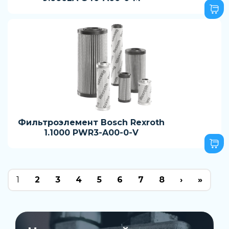
Фильтроэлемент Bosch Rexroth
1.1000 PWR3-A00-0-V
1
2
3
4
5
6
7
8
›
»