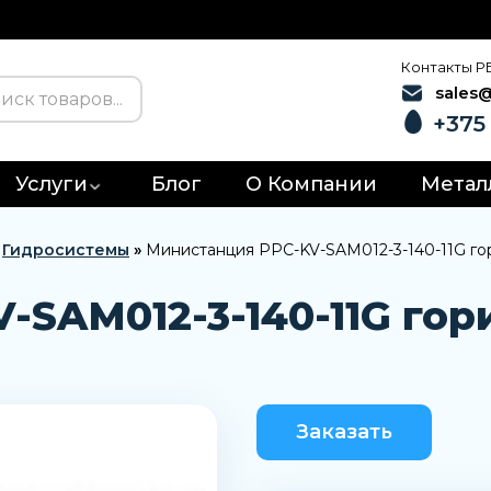
Контакты Р
sales
+375 
Услуги
Блог
О Компании
Метал
»
Гидросистемы
»
Министанция PPC-KV-SAM012-3-140-11G го
-SAM012-3-140-11G гор
Заказать