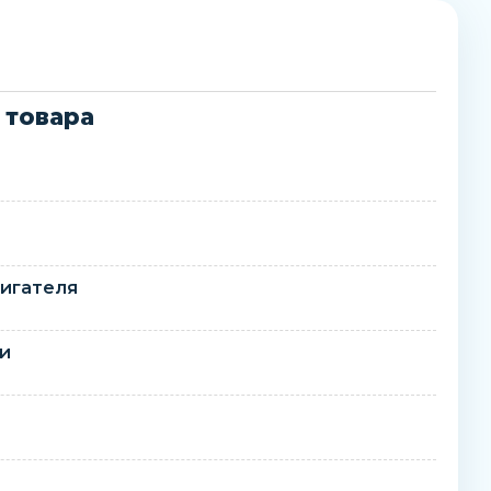
 товара
игателя
ти