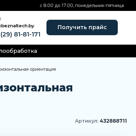
c 8:00 до 17:00, понедельник-пятница
Б
@beznaltech.by
Получить прайс
(29) 81-81-171
лообработка
ризонтальная ориентация
изонтальная
Артикул:
432888711