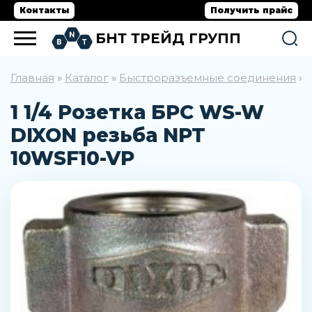
Контакты
Получить прайс
БНТ ТРЕЙД ГРУПП
Главная
Каталог
Быстроразъемные соединения
»
»
»
1 1/4 Розетка БРС WS-W
DIXON резьба NPT
10WSF10-VP