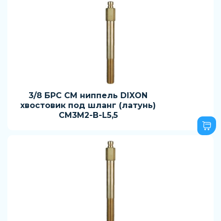
3/8 БРС CM ниппель DIXON
хвостовик под шланг (латунь)
CM3M2-B-L5,5