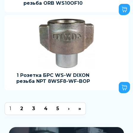
резьба ORB WS10OF10
1 Розетка БРС WS-W DIXON
резьба NPT 8WSF8-WF-BOP
1
2
3
4
5
›
»