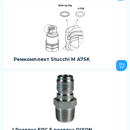
Ремкомплект Stucchi M A7SK
1 Розетка БРС E розетка DIXON