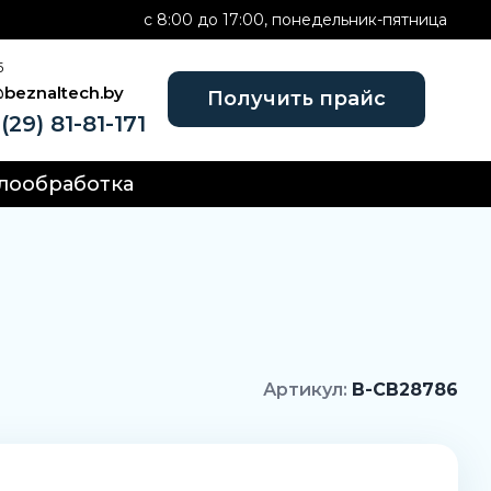
c 8:00 до 17:00, понедельник-пятница
Б
@beznaltech.by
Получить прайс
(29) 81-81-171
лообработка
Артикул:
B-CB28786