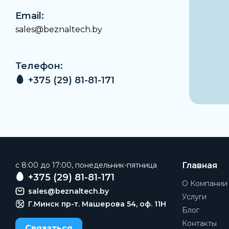
Email:
sales@beznaltech.by
Телефон:
+375 (29) 81-81-171
c 8:00 до 17:00, понедельник-пятница
Главная
+375 (29) 81-81-171
О Компании
sales@beznaltech.by
Услуги
Г.Минск пр-т. Машерова 54, оф. 11H
Блог
Контакты
Связаться