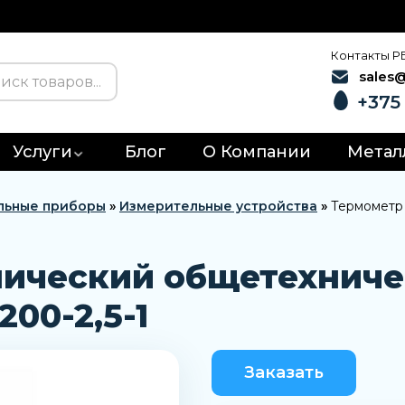
Контакты Р
sales
+375 
Услуги
Блог
О Компании
Метал
льные приборы
»
Измерительные устройства
»
Термометр
лический общетехнич
00-2,5-1
Заказать