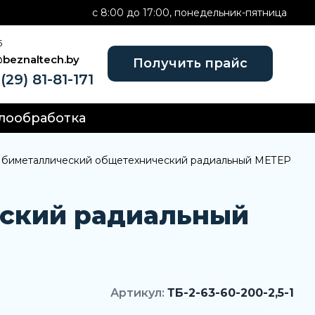
c 8:00 до 17:00, понедельник-пятница
Б
@beznaltech.by
Получить прайс
(29) 81-81-171
лообработка
 биметаллический общетехнический радиальный МЕТЕР
еский радиальный
Артикул:
ТБ-2-63-60-200-2,5-1