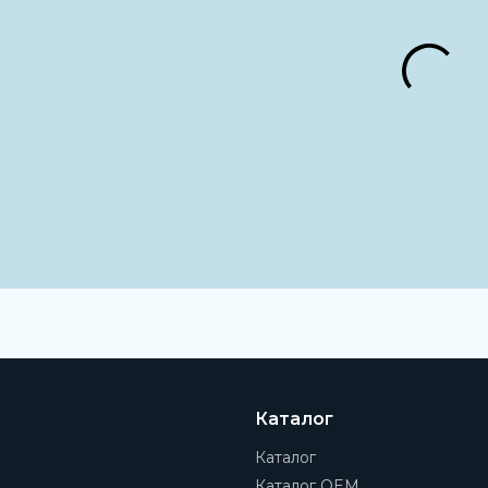
МЕТЕР
Класс точности
2.5
Присоединение
G1/2
Материал корпуса
Алюминий
Наименование
Термометр биметалличес
Каталог
Каталог
Каталог OEM