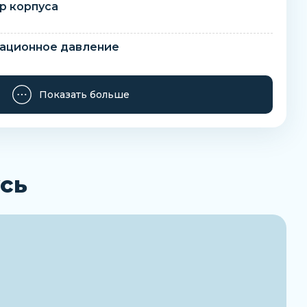
р корпуса
тационное давление
е для
Показать больше
системах тепло- и водоснабжения, газовых сред и
вания
сь
ющей среды