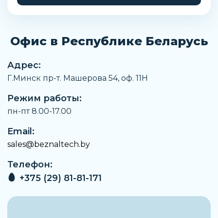
Наружный диаметр присоединительной
части под шланг
30 мм
Офис в Республике Беларусь
Наружный диаметр розетки
38 мм
Адрес:
Г.Минск пр-т. Машерова 54, оф. 11H
Вес
280 г
Режим работы:
Размер под ключ
пн-пт 8.00-17.00
27 мм
Email:
Рабочая температура
sales@beznaltech.by
От -20°C до +100°C
Телефон:
Предельное давление
1000 бар
+375 (29) 81-81-171
Артикул
809400002