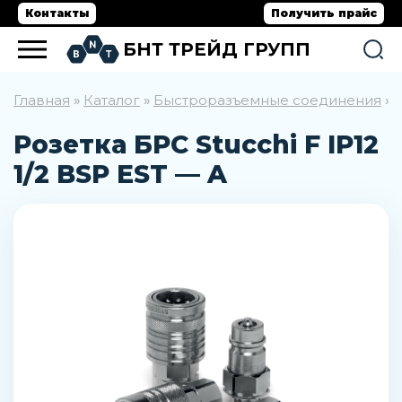
Контакты
Получить прайс
БНТ ТРЕЙД ГРУПП
Главная
Каталог
Быстроразъемные соединения
»
»
»
Р
Розетка БРС Stucchi F IP12
1/2 BSP EST — A