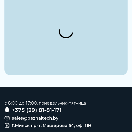
Производитель
Stucchi
Максимальное рабочее давление
250 бар
Материал корпуса
Высокопрочная углеродистая сталь
Тип резьбы
BSPP
Тип присоединения
Наружная резьба
Материал уплотнения
EPDM (Этилен-пропиленовый каучук)
c 8:00 до 17:00, понедельник-пятница
Наименование
+375 (29) 81-81-171
Розетка
sales@beznaltech.by
Типоразмер
Г.Минск пр-т. Машерова 54, оф. 11H
1/2