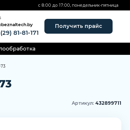
c 8:00 до 17:00, понедельник-пятница
Б
@beznaltech.by
Получить прайс
(29) 81-81-171
лообработка
-73
73
Артикул:
432899711