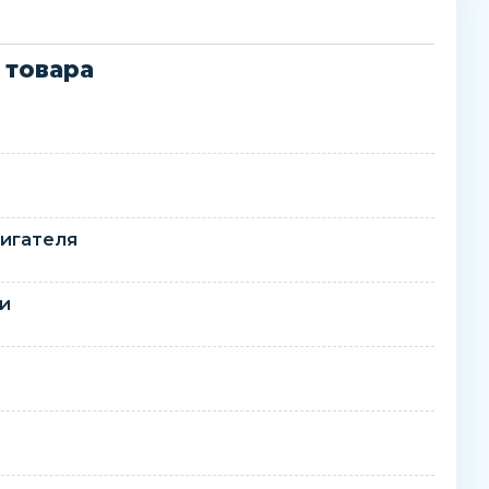
 товара
игателя
ти