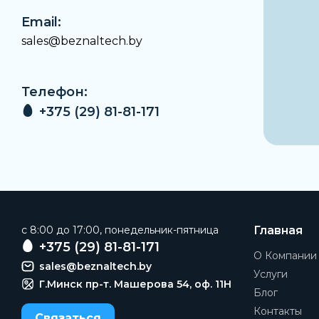
Email:
sales@beznaltech.by
Телефон:
+375 (29) 81-81-171
c 8:00 до 17:00, понедельник-пятница
Главная
+375 (29) 81-81-171
О Компании
sales@beznaltech.by
Услуги
Г.Минск пр-т. Машерова 54, оф. 11H
Блог
Контакты
Связаться