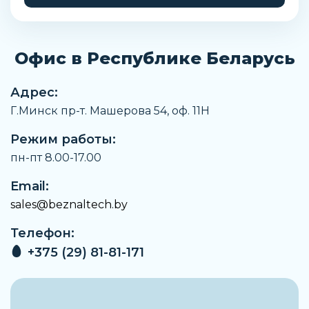
Артикул
432919711
Офис в Республике Беларусь
Производитель
Пневмакс
Адрес:
Наименование
Г.Минск пр-т. Машерова 54, оф. 11H
Насосная станция
Режим работы:
Заказать
пн-пт 8.00-17.00
Email:
sales@beznaltech.by
Телефон:
+375 (29) 81-81-171