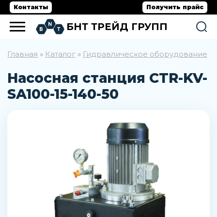
Контакты
Получить прайс
БНТ ТРЕЙД ГРУПП
Главная
Каталог
Гидравлическое оборудование
»
»
»
Насосная станция CTR-KV-
SA100-15-140-50