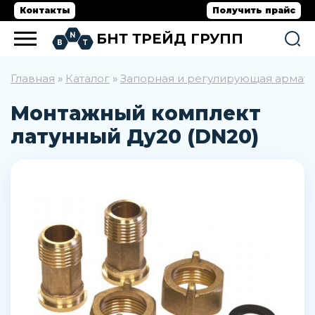
Контакты
Получить прайс
БНТ ТРЕЙД ГРУПП
Главная
Каталог
Запорная и регулирующая армат
»
»
Монтажный комплект
латунный Ду20 (DN20)