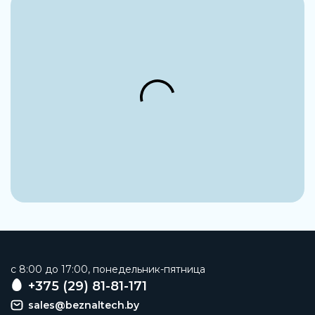
Внутренний диаметр
55 мм
Наименование
Нержавеющий подшипниковый узел
Заказать
c 8:00 до 17:00, понедельник-пятница
+375 (29) 81-81-171
sales@beznaltech.by