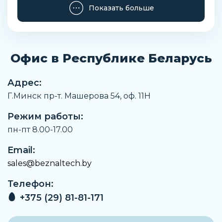
43 мм
Показать больше
Ширина
55,6 мм
Длина корпуса
Офис в Республике Беларусь
224 мм
Вес
Адрес:
2,910 кг
Г.Минск пр-т. Машерова 54, оф. 11H
Артикул
Режим работы:
757160880
пн-пт 8.00-17.00
Производитель
BECO
Email:
sales@beznaltech.by
Тип
Фланцевый
Телефон:
Материал корпуса
+375 (29) 81-81-171
Нержавеющая сталь