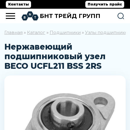
Контакты
Получить прайс
БНТ ТРЕЙД ГРУПП
Главная
Каталог
Подшипники
Узлы подшипнико
»
»
»
Нержавеющий
подшипниковый узел
BECO UCFL211 BSS 2RS