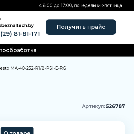
c 8:00 до 17:00, понедельник-пятница
Б
@beznaltech.by
Получить прайс
(29) 81-81-171
лообработка
esto MA-40-232-R1/8-PSI-E-RG
Артикул:
526787
О товаре