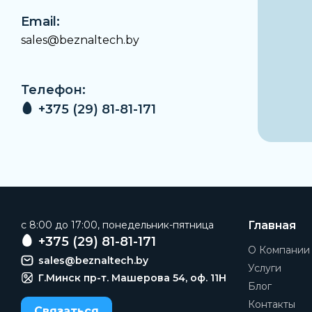
Email:
sales@beznaltech.by
Телефон:
+375 (29) 81-81-171
c 8:00 до 17:00, понедельник-пятница
Главная
+375 (29) 81-81-171
О Компании
sales@beznaltech.by
Услуги
Г.Минск пр-т. Машерова 54, оф. 11H
Блог
Контакты
Связаться