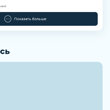
кло)
алу
Показать больше
 RoHS
й среды
ющей среды
сь
ей среде
рода
оты с вакуумом
арту