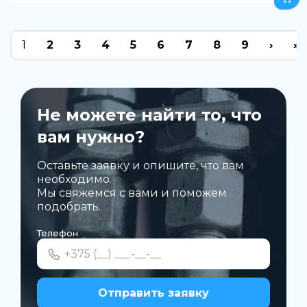
1
2
3
4
5
6
7
8
9
›
»
Не можете найти то, что
вам нужно?
Оставьте заявку и опишите, что вам
необходимо.
Мы свяжемся с вами и поможем
подобрать.
Телефон
Отправить заявку