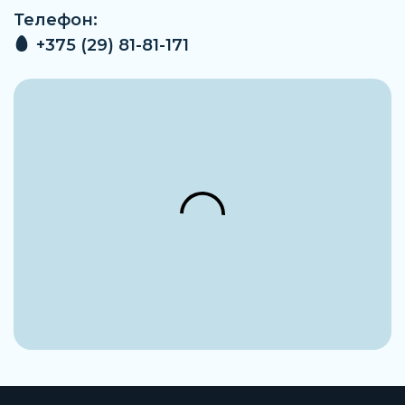
Производитель
Телефон:
Parker
+375 (29) 81-81-171
Максимальное рабочее давление
10-80 МПа, 100-800 бар, 1450-11603 фунтов на кв.
дюйм
Форма фитинга
Прямой разъем с наружной резьбой
Присоединение 2
Конус EO 24°
Наименование
Фитинги
Заказать