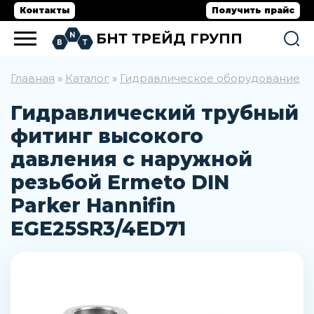
Контакты
Получить прайс
БНТ ТРЕЙД ГРУПП
Главная
Каталог
Гидравлическое оборудование
»
»
»
Гидравлический трубный
фитинг высокого
давления с наружной
резьбой Ermeto DIN
Parker Hannifin
EGE25SR3/4ED71