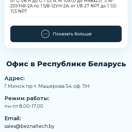
от G 1/8 А до G 1 1/2 А; М 10х1,0 до М48х2,0; 7/16-
20УНФ-2А по 1 5/8-12УН-2А; от 1/8-27 NPT до 1 1/2-
11,5 NPT
Минимальная рабочая температура
-40 (сталь); -60 (нержавеющая сталь) °C, -40 сталь,
-76 нержавеющая сталь °F
Показать больше
Тип присоединения 1
Наружная резьба BSPP - уплотнение ED (ISO 1179)
Офис в Республике Беларусь
Тип присоединения 2
24° ДКО поворотный
Адрес:
Материал
Г.Минск пр-т. Машерова 54, оф. 11H
Сталь, нержавеющая сталь
Максимальная рабочая температура
Режим работы:
+250 сталь, +400 нержавеющая сталь °C, +482
пн-пт 8.00-17.00
сталь, +752 нержавеющая сталь °F
Email:
Артикул
sales@beznaltech.by
EGE25SR3/4ED71