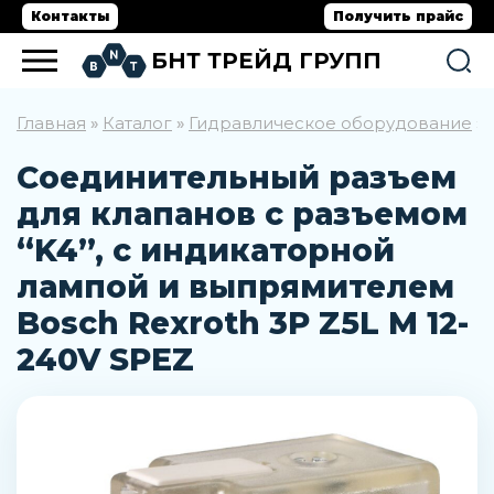
Контакты
Получить прайс
БНТ ТРЕЙД ГРУПП
Главная
Каталог
Гидравлическое оборудование
»
»
»
Соединительный разъем
для клапанов с разъемом
“K4”, с индикаторной
лампой и выпрямителем
Bosch Rexroth 3P Z5L M 12-
240V SPEZ