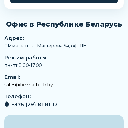
Рабочая температура
От-15°C до +140°C – с водой (200°C – с маслом)
Офис в Республике Беларусь
Артикул
5083LT 3/8
Адрес:
Производитель
Г.Минск пр-т. Машерова 54, оф. 11H
Camozzi
Режим работы:
Материал корпуса
Латунь
пн-пт 8.00-17.00
Тип резьбы
Email:
G
sales@beznaltech.by
Давление номинальное
Телефон:
От -0,99 до 12 бар
+375 (29) 81-81-171
Присоединение 1
G3/8
Присоединение 2