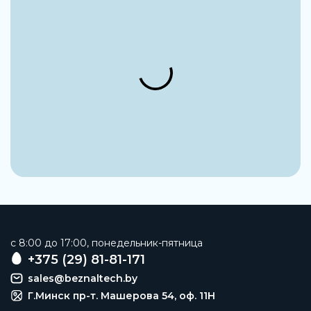
7 мм
Группа
Быстроразъемные соединения
Рабочая среда
Вода, воздух и масло
Наименование
Куплунг
Заказать
c 8:00 до 17:00, понедельник-пятница
+375 (29) 81-81-171
sales@beznaltech.by
Г.Минск пр-т. Машерова 54, оф. 11H