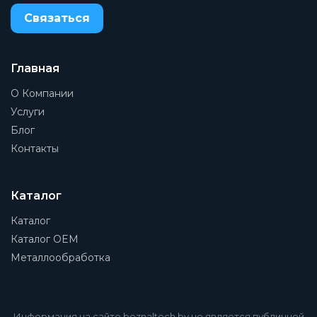
Максимальный момент Mz
Связаться
1,5 Нм
Ориентировочное значение полезной
Главная
нагрузки, горизонтальной
24 кг
О Компании
Ориентировочное значение полезной
Услуги
нагрузки, вертикальной
Блог
12 кг
Контакты
Рабочий цикл
100 %
Каталог
Положение при сборке
Каталог
Любое
Каталог OEM
Резьба на штоке
Металлообработка
M8
Перемещаемая масса при ходе 0 мм
98 г
Информация на сайте beznaltech.by не является публичной