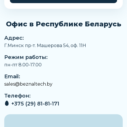
Энергия удара в крайних положениях
0,0036 Дж
Офис в Республике Беларусь
Класс защиты
IP40
Адрес:
Максимальная скорость
Г.Минск пр-т. Машерова 54, оф. 11H
0,188 м/с
Режим работы:
Тип шпинделя
Шарико-винтовая передача
пн-пт 8.00-17.00
Максимальное ускорение
Email:
5 м/с²
sales@beznaltech.by
Точность повторения
Телефон:
±0,02 мм
+375 (29) 81-81-171
Максимальное радиальное усилие на
приводном валу
75 Н