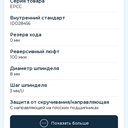
Серия товара
EPCC
Внутренний стандарт
IDO28456
Резерв хода
0 мм
Реверсивный люфт
100 мкм
Диаметр шпинделя
8 мм
Шаг шпинделя
3 мм/U
Защита от скручивания/направляющая
С направляющей на плоских подшипниках
Тип мотора
Показать больше
Шаговый мотор. Сервомотор