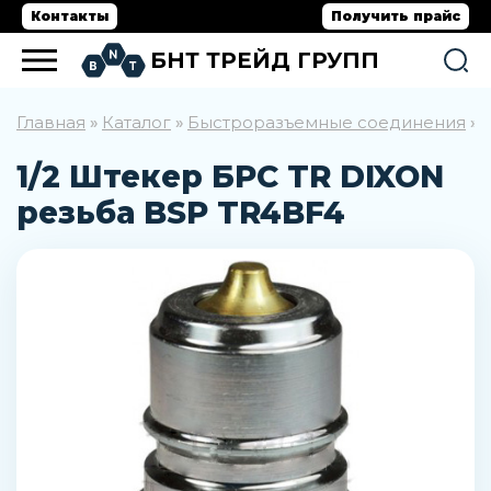
Контакты
Получить прайс
БНТ ТРЕЙД ГРУПП
Главная
Каталог
Быстроразъемные соединения
»
»
»
1/2 Штекер БРС TR DIXON
резьба BSP TR4BF4