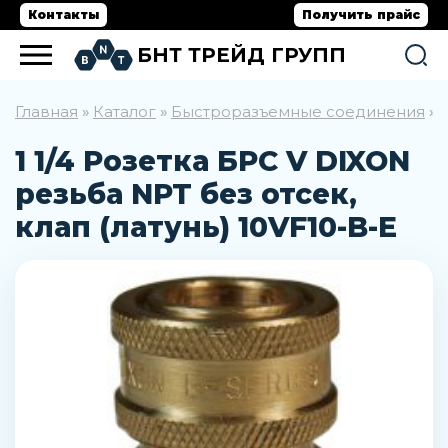
Контакты
Получить прайс
БНТ ТРЕЙД ГРУПП
Главная
Каталог
Быстроразъемные соединения
»
»
»
1
1 1/4 Розетка БРС V DIXON
резьба NPT без отсек,
клап (латунь) 10VF10-B-E