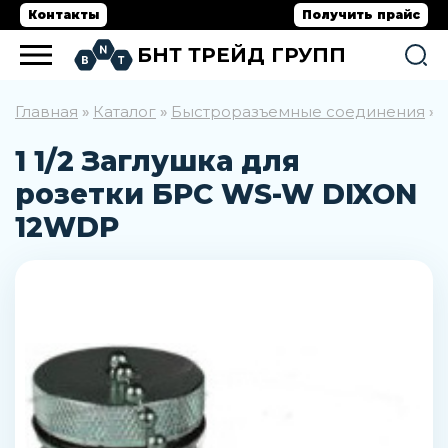
Контакты
Получить прайс
БНТ ТРЕЙД ГРУПП
Главная
Каталог
Быстроразъемные соединения
»
»
»
1 1/2 Заглушка для
розетки БРС WS-W DIXON
12WDP