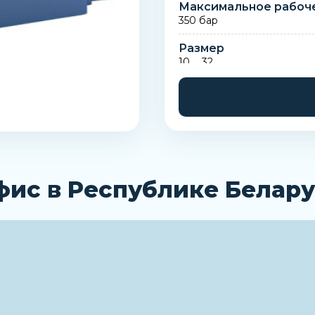
Максимальное рабоч
350 бар
Размер
10 … 32
фис в Республике Белару