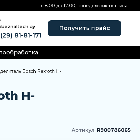
c 8:00 до 17:00, понедельник-пятница
Б
@beznaltech.by
Получить прайс
(29) 81-81-171
лообработка
делитель Bosch Rexroth H-
oth H-
Артикул:
R900786065