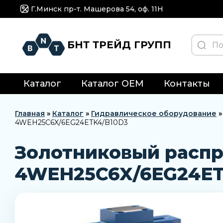
Г.Минск пр-т. Машерова 54, оф. 11H
БНТ ТРЕЙД ГРУПП
Каталог
Каталог OEM
Контакты
Главная
»
Каталог
»
Гидравлическое оборудование
4WEH25C6X/6EG24ETK4/B10D3
Золотниковый распр
4WEH25C6X/6EG24ET