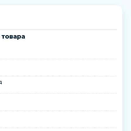
 товара
д