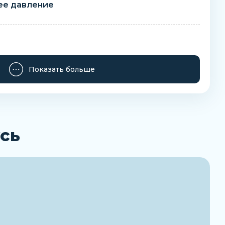
ее давление
Показать больше
Заказать
сь