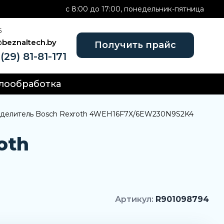
c 8:00 до 17:00, понедельник-пятница
Б
@beznaltech.by
Получить прайс
(29) 81-81-171
лообработка
еделитель Bosch Rexroth 4WEH16F7X/6EW230N9S2K4
oth
Артикул:
R901098794