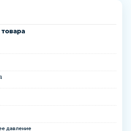
 товара
д
ее давление