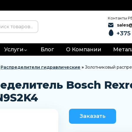
Контакты Р
sales
+375 
Услуги
Блог
О Компании
Метал
»
Распределители гидравлические
»
Золотниковый распр
еделитель Bosch Rexr
N9S2K4
Заказать