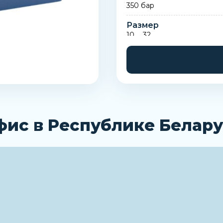
350 бар
Размер
10 … 32
фис в Республике Белару