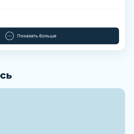
Показать больше
Заказать
сь