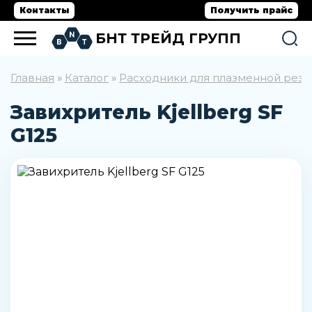
Контакты
Получить прайс
БНТ ТРЕЙД ГРУПП
Главная
Каталог
Расходники для плазменной резк
»
»
Завихритель Kjellberg SF
G125