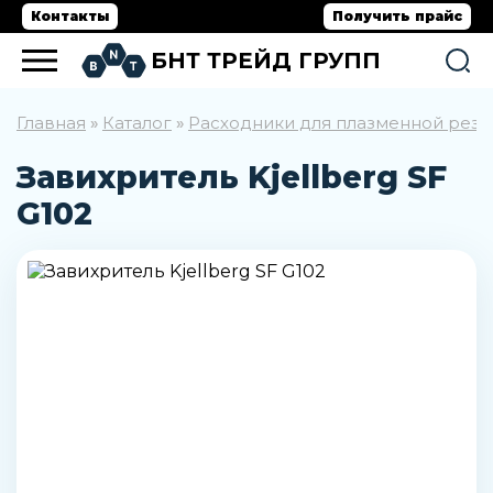
Контакты
Получить прайс
БНТ ТРЕЙД ГРУПП
Главная
Каталог
Расходники для плазменной резк
»
»
Завихритель Kjellberg SF
G102