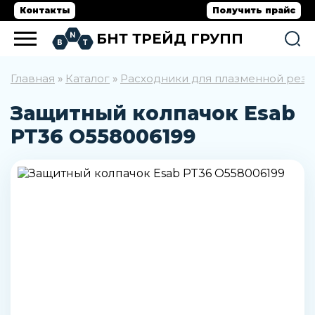
Контакты
Получить прайс
БНТ ТРЕЙД ГРУПП
Главная
Каталог
Расходники для плазменной резк
»
»
Защитный колпачок Esab
PT36 O558006199