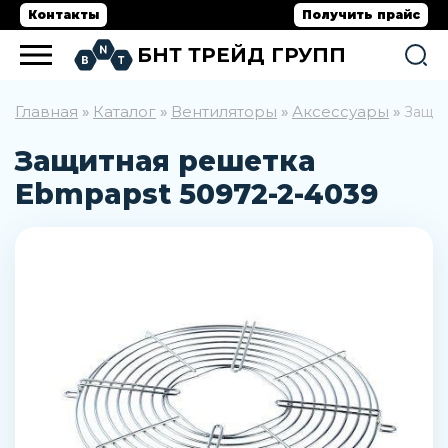
Контакты
Получить прайс
БНТ ТРЕЙД ГРУПП
Главная
Каталог
Вентиляторы
Аксессуары
»
»
»
»
Защит
Защитная решетка
Ebmpapst 50972-2-4039