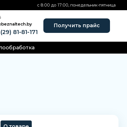
c 8:00 до 17:00, понедельник-пятница
Б
@beznaltech.by
Получить прайс
(29) 81-81-171
лообработка
О товаре