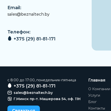
Email:
sales@beznaltech.by
Телефон:
+375 (29) 81-81-171
c 8:00 до 17:00, понедельник-пятница
Главная
+375 (29) 81-81-171
О Компании
sales@beznaltech.by
Услуги
Г.Минск пр-т. Машерова 54, оф. 11H
Блог
Контакты
Связаться