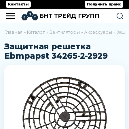
Контакты
Получить прайс
БНТ ТРЕЙД ГРУПП
Главная
Каталог
Вентиляторы
Аксессуары
»
»
»
»
Защит
Защитная решетка
Ebmpapst 34265-2-2929