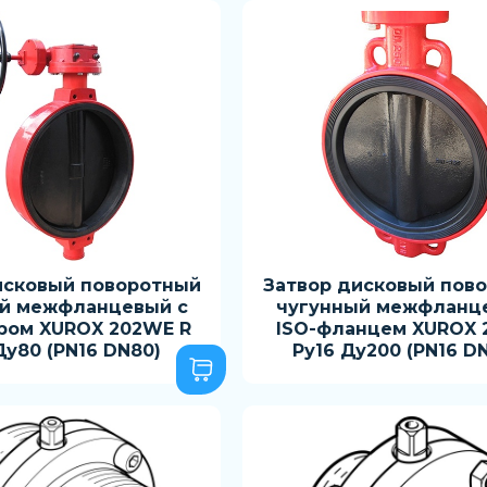
исковый поворотный
Затвор дисковый пов
й межфланцевый с
чугунный межфланц
ром XUROX 202WE R
ISO-фланцем XUROX
Ду80 (PN16 DN80)
Ру16 Ду200 (PN16 D