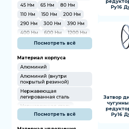
редукто
150 мм
200 мм
250 мм
45 Нм
65 Нм
80 Нм
Ру16 Д
300 мм
400 мм
110 Нм
150 Нм
200 Нм
290 Нм
300 Нм
390 Нм
400 Нм
600 Нм
1200 Нм
1450 Нм
1600 Нм
Посмотреть всё
2250 Нм
2500 Нм
Материал корпуса
3000 Нм
4200 Нм
Алюминий
5000 Нм
5380 Нм
Алюминий (внутри
13000 Нм
покрытый резиной)
Нержавеющая
легированная сталь
Затвор д
чугунны
Нержавеющая сталь
редукто
Посмотреть всё
Ру16 Д
Нержавеющая сталь AISI
304
Материал уплотнения