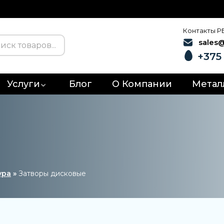
Контакты Р
sales
+375 
Услуги
Блог
О Компании
Метал
ура
»
Затворы дисковые