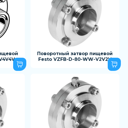
ищевой
Поворотный затвор пищевой
-V4V4V
Festo VZFB-D-80-WW-V2V2V