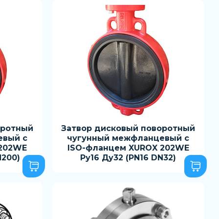
оротный
Затвор дисковый поворотный
евый с
чугунный межфланцевый с
 202WE
ISO-фланцем XUROX 202WE
N200)
Ру16 Ду32 (PN16 DN32)