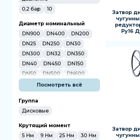
0,2 бар
10
Затвор д
чугунны
Диаметр номинальный
редукто
Ру16 Д
DN900
DN400
DN200
DN25
DN250
DN30
DN300
DN32
DN350
DN40
DN450
DN150
DN50
DN500
DN600
DN65
DN700
DN80
Посмотреть всё
DN800
DN90
DN20
Группа
DN125
DN1000
DN1200
Дисковые
DN100
1"
1 1/2"
2"
2 1/2"
3"
4"
25
40
50
Крутящий момент
Затвор д
65
80
100 мм
100
чугунны
5 Нм
9 Нм
25 Нм
30 Нм