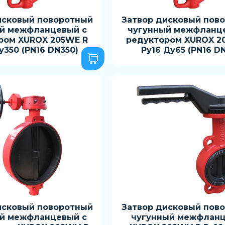
исковый поворотный
Затвор дисковый пов
й межфланцевый с
чугунный межфланц
ром XUROX 205WE R
редуктором XUROX 2
у350 (PN16 DN350)
Ру16 Ду65 (PN16 D
исковый поворотный
Затвор дисковый пов
й межфланцевый с
чугунный межфлан