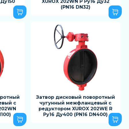
 Ду150
XUROX 202WN P Ру16 Ду32
(PN16 DN32)
оротный
Затвор дисковый поворотный
евый с
чугунный межфланцевый с
 202WN
редуктором XUROX 202WE R
N100)
Ру16 Ду400 (PN16 DN400)