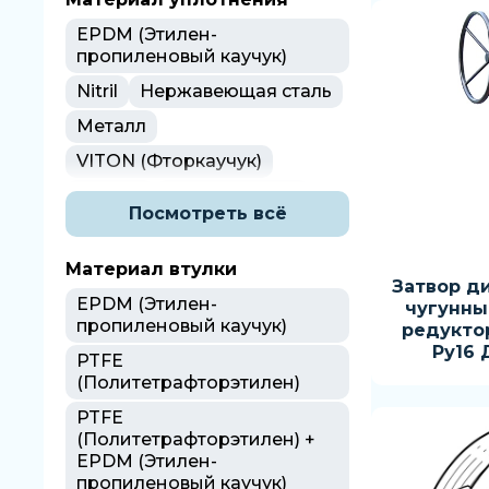
Сталь
Сталь литейная
EPDM (Этилен-
Чугун
пропиленовый каучук)
Nitril
Нержавеющая сталь
Металл
VITON (Фторкаучук)
Silicone
PTFE (Тефлон)
Посмотреть всё
PTFE
(Политетрафторэтилен)
Материал втулки
Затвор д
PTFE
EPDM (Этилен-
чугунны
NBR WHITE (Бутадиен-
пропиленовый каучук)
редукто
нитрильный каучук)
Ру16 
PTFE
FKM
(Политетрафторэтилен)
NBR CARBOX (Бутадиен-
PTFE
нитрильный каучук)
(Политетрафторэтилен) +
EPDM (Этилен-
NBR CARBOX
пропиленовый каучук)