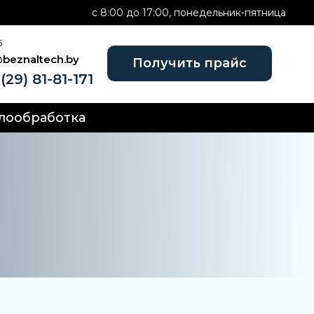
c 8:00 до 17:00, понедельник-пятница
Б
@beznaltech.by
Получить прайс
(29) 81-81-171
лообработка