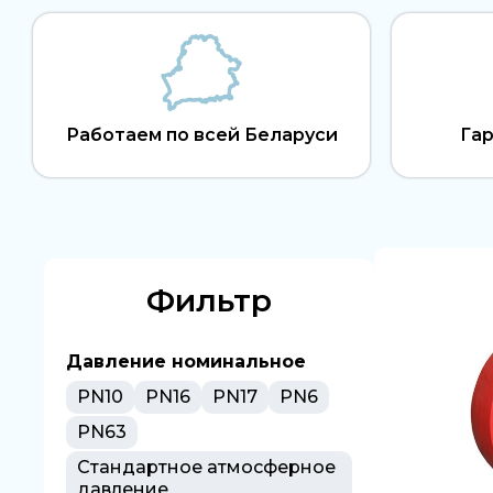
Работаем по всей Беларуси
Гар
Фильтр
Давление номинальное
PN10
PN16
PN17
PN6
PN63
Стандартное атмосферное
давление