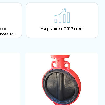
о с
На рынке с 2017 года
дования