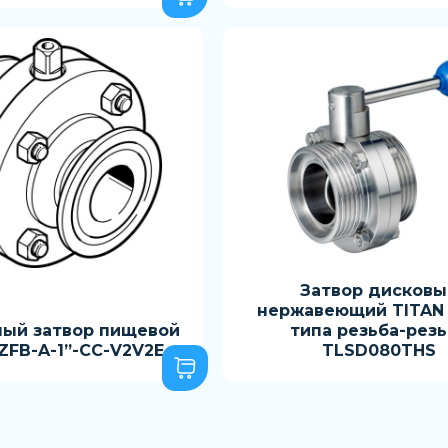
Затвор дисковы
нержавеющий TITAN 
ный затвор пищевой
типа резьба-рез
ZFB-A-1”-CC-V2V2E
TLSD080THS