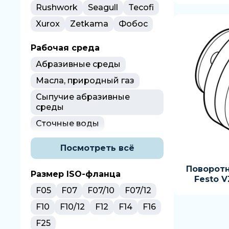
Rushwork
Seagull
Tecofi
Xurox
Zetkama
Фобос
Рабочая среда
Абразивные среды
Масла, природный газ
Сыпучие абразивные
среды
Сточные воды
Среды, по отношению к
Посмотреть всё
которым применяемые
материалы
Поворот
коррозионностойки
Размер ISO-фланца
Festo V
Среды, по отношению к
F05
F07
F07/10
F07/12
которым материалы
F10
F10/12
F12
F14
F16
коррозионностойки
F25
Слабоагрессивные среды,