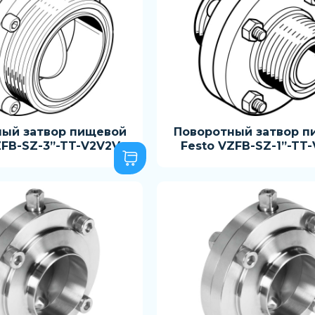
ный затвор пищевой
Поворотный затвор п
ZFB-SZ-3”-TT-V2V2V
Festo VZFB-SZ-1”-TT