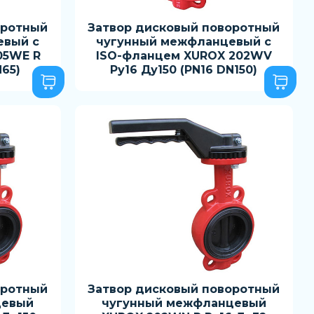
оротный
Затвор дисковый поворотный
евый с
чугунный межфланцевый с
05WE R
ISO-фланцем XUROX 202WV
N65)
Ру16 Ду150 (PN16 DN150)
оротный
Затвор дисковый поворотный
цевый
чугунный межфланцевый