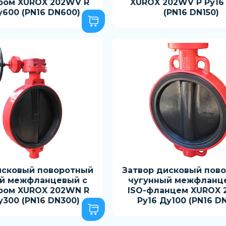
ром XUROX 202WV R
XUROX 202WV P Ру16
у600 (PN16 DN600)
(PN16 DN150)
исковый поворотный
Затвор дисковый пов
й межфланцевый с
чугунный межфланц
ром XUROX 202WN R
ISO-фланцем XUROX
у300 (PN16 DN300)
Ру16 Ду100 (PN16 D