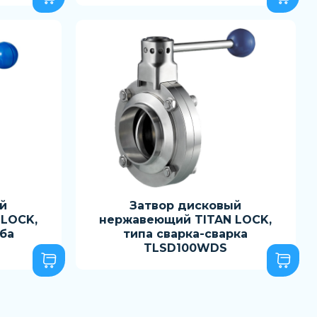
й
Затвор дисковый
LOCK,
нержавеющий TITAN LOCK,
ьба
типа сварка-сварка
TLSD100WDS