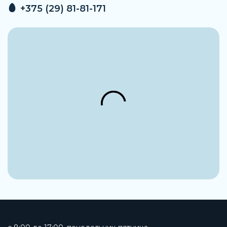
+375 (29) 81-81-171
Пусковой ток
7 А
Строительная длина
388 мм
Вес
68 кг
Покрытие
Антикоррозтонное покрытие
Покрытие запирающего элемента
EPDM (Этилен-пропиленовый каучук)
Срок эксплуатации
Не менее 50 лет
Класс герметичности
А по ГОСТ 9544-93
Стандарт присоединения