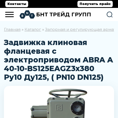
Контакты
Получить прайс
БНТ ТРЕЙД ГРУПП
Главная
Каталог
Запорная и регулирующая армат
»
»
Задвижка клиновая
фланцевая с
электроприводом ABRA A
40-10-BS125EAGZ3x380
Ру10 Ду125, ( PN10 DN125)