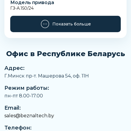
Модель привода
ГЗ-А.150/24
Строительная высота
Показать больше
773 мм
Вид арматуры
Запорная
Офис в Республике Беларусь
Тип присоединения к трубопроводу
Фланцевая арматура
Адрес:
Мощность
Г.Минск пр-т. Машерова 54, оф. 11H
0,37 кВт
Режим работы:
Количество фаз питания
3
пн-пт 8.00-17.00
Частота электродвигателя
Email:
50Гц
sales@beznaltech.by
Напряжение электродвигателя
Телефон:
380 В