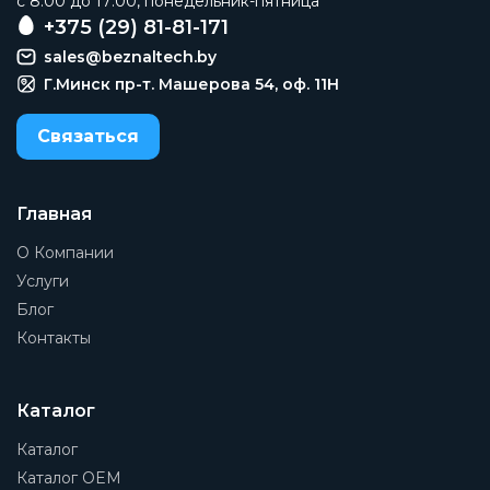
c 8:00 до 17:00, понедельник-пятница
ГОСТ 12815-80,ГОСТ 12820,ГОСТ 12821,ГОСТ 12822
+375 (29) 81-81-171
sales@beznaltech.by
ГОСТ строительных длин
ГОСТ 3706-93
Г.Минск пр-т. Машерова 54, оф. 11H
Требования к безопасности
Связаться
ГОСТ 12.2.063-81.
Артикул
AB95707
Главная
О Компании
Производитель
ABRA
Услуги
Блог
Тип присоединения на выходе
Контакты
Фланец
Тип присоединения на входе
Фланец
Каталог
Материал корпуса
Каталог
Чугун
Каталог OEM