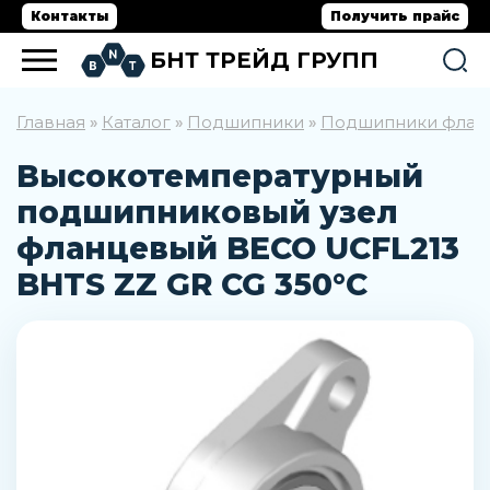
Контакты
Получить прайс
БНТ ТРЕЙД ГРУПП
Главная
Каталог
Подшипники
Подшипники флан
»
»
»
Высокотемпературный
подшипниковый узел
фланцевый BECO UCFL213
BHTS ZZ GR CG 350°C