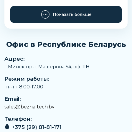
Производитель
Показать больше
BECO
Тип
Фланцевый
Офис в Республике Беларусь
Материал корпуса
Хромированная сталь
Адрес:
Наименование
Г.Минск пр-т. Машерова 54, оф. 11H
Высокотемпературный подшипниковый узел
Режим работы:
Заказать
пн-пт 8.00-17.00
Email:
sales@beznaltech.by
Телефон:
+375 (29) 81-81-171