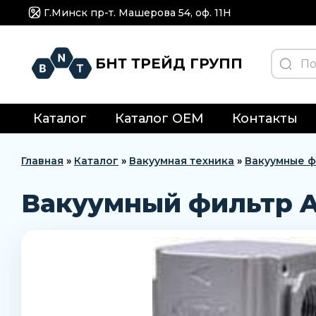
Г.Минск пр-т. Машерова 54, оф. 11H
БНТ ТРЕЙД ГРУПП
Каталог
Каталог OEM
Контакты
Главная
»
Каталог
»
Вакуумная техника
»
Вакуумные ф
Вакуумный фильтр A