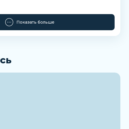
Показать больше
сь
е давление
ее давление