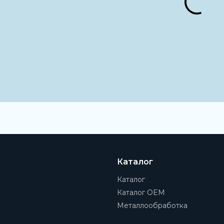
Материал корпуса
Алюминиевый сплав
Тип резьбы
G
Присоединение 1
1/4
Наименование
Вакуумный фильтр
Материал фильтра
HDPE
Каталог
Каталог
Каталог OEM
Металлообработка