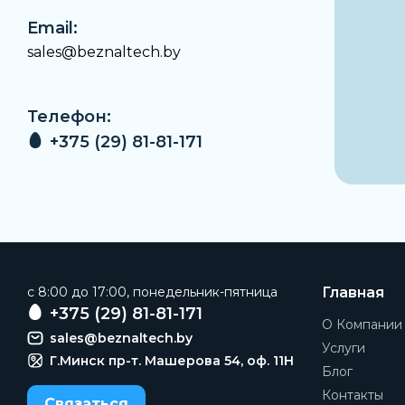
Email:
sales@beznaltech.by
Телефон:
+375 (29) 81-81-171
c 8:00 до 17:00, понедельник-пятница
Главная
+375 (29) 81-81-171
О Компании
sales@beznaltech.by
Услуги
Г.Минск пр-т. Машерова 54, оф. 11H
Блог
Контакты
Связаться