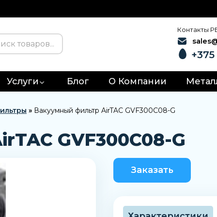
Контакты Р
sales
+375 
Услуги
Блог
О Компании
Метал
ильтры
»
Вакуумный фильтр AirTAC GVF300C08-G
irTAC GVF300C08-G
Заказать
Характеристики