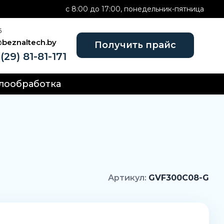
c 8:00 до 17:00, понедельник-пятница
Б
@beznaltech.by
Получить прайс
(29) 81-81-171
лообработка
Артикул:
GVF300C08-G