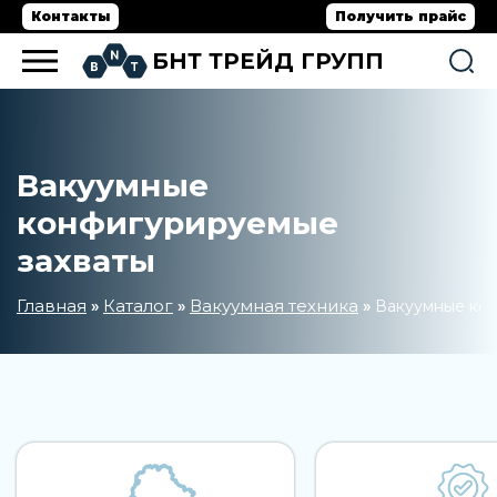
Контакты
Получить прайс
БНТ ТРЕЙД ГРУПП
Вакуумные
конфигурируемые
захваты
Главная
Каталог
Вакуумная техника
»
»
»
Вакуумные кон