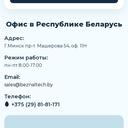
Замечания по материалу
Соответствует директиве RoHS
Офис в Республике Беларусь
Температура окружающей среды
От 0 °C до +60 °C
Адрес:
Сопротивление коррозии
Г.Минск пр-т. Машерова 54, оф. 11H
2 - Средняя стойкость к коррозии
Режим работы:
Артикул
533633
пн-пт 8.00-17.00
Производитель
Email:
Festo
sales@beznaltech.by
Материал шланга
Телефон:
PA (Полиамид)
+375 (29) 81-81-171
Размер
2
Наименование