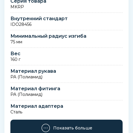
Серия товара
MKRP
Внутренний стандарт
IDO28456
Минимальный радиус изгиба
75 мм
Вес
160 г
Материал рукава
PA (Полиамид)
Материал фитинга
PA (Полиамид)
Материал адаптера
Сталь
Материал контргайки
Показать больше
ЛатуньНикелирование