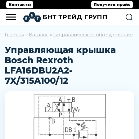
Контакты
Получить прайс
БНТ ТРЕЙД ГРУПП
Главная
Каталог
Гидравлическое оборудование
»
»
»
Управляющая крышка
Bosch Rexroth
LFA16DBU2A2-
7X/315A100/12