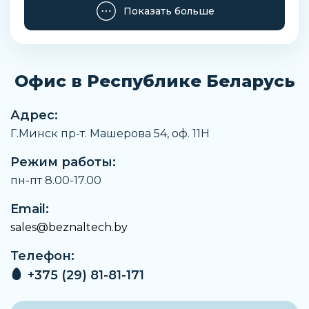
Показать больше
Тип подключения
Шинные соединения, подключение катушки -
винтовой зажим
Длина упаковки
Офис в Республике Беларусь
294 мм
Ширина упаковки
Адрес:
232 мм
Г.Минск пр-т. Машерова 54, оф. 11H
Высота упаковки
Режим работы:
280 мм
пн-пт 8.00-17.00
Вес
10,615 кг
Email:
sales@beznaltech.by
Артикул
3RT1476-6XJ46-0LA2
Телефон:
Производитель
+375 (29) 81-81-171
Siemens