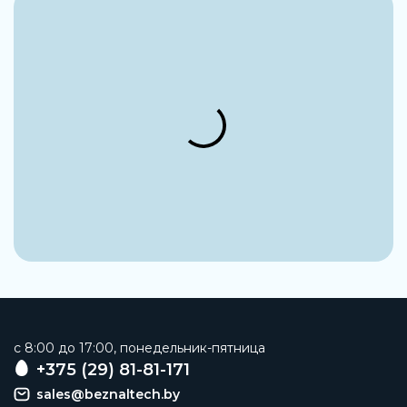
Тип оборудования
Электротехническое оборудование
Группа
Устройства управления
Наименование
Контактор
Типоразмер
S12
Заказать
c 8:00 до 17:00, понедельник-пятница
+375 (29) 81-81-171
sales@beznaltech.by