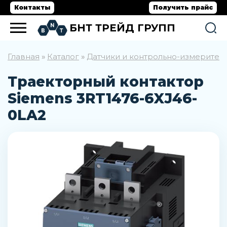
Контакты
Получить прайс
БНТ ТРЕЙД ГРУПП
Главная
Каталог
Датчики и контрольно-измерите
»
»
Траекторный контактор
Siemens 3RT1476-6XJ46-
0LA2