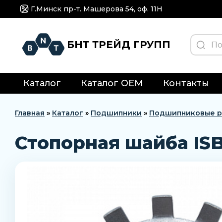
Г.Минск пр-т. Машерова 54, оф. 11H
БНТ ТРЕЙД ГРУПП
Каталог
Каталог OEM
Контакты
Главная
»
Каталог
»
Подшипники
»
Подшипниковые р
Стопорная шайба IS