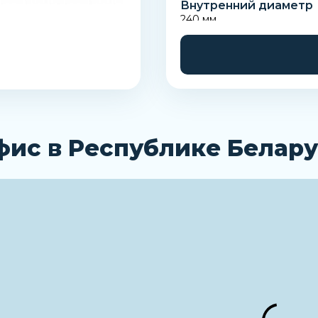
Внутренний диаметр
240 мм
Наименование
Стопорная шайба
фис в Республике Белару