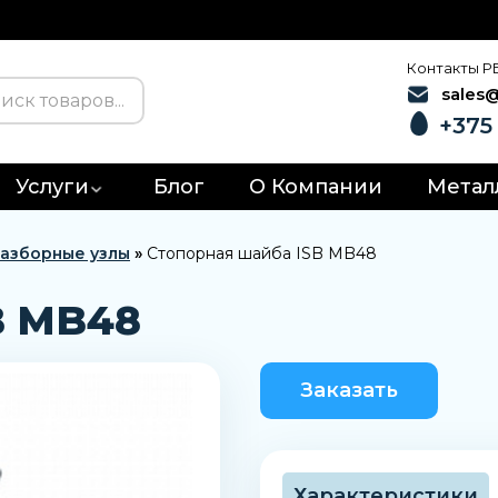
Контакты Р
sales
+375 
Услуги
Блог
О Компании
Метал
азборные узлы
»
Стопорная шайба ISB MB48
B MB48
Заказать
Характеристики