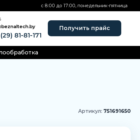
c 8:00 до 17:00, понедельник-пятница
Б
@beznaltech.by
Получить прайс
(29) 81-81-171
лообработка
Артикул:
751691650