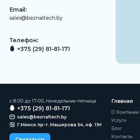
Email:
sales@beznaltech.by
Телефон:
+375 (29) 81-81-171
c 8:00 до 17:00, понедельник-пятница
Главная
+375 (29) 81-81-171
О Компании
sales@beznaltech.by
Услуги
Г.Минск пр-т. Машерова 54, оф. 11H
Блог
Контакты
Связаться