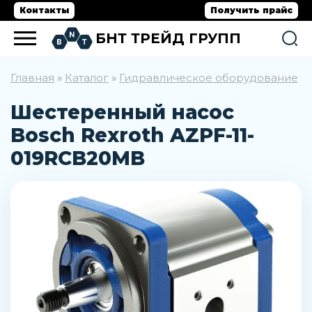
Контакты
Получить прайс
БНТ ТРЕЙД ГРУПП
Главная
Каталог
Гидравлическое оборудование
»
»
»
Шестеренный насос
Bosch Rexroth AZPF-11-
019RCB20MB