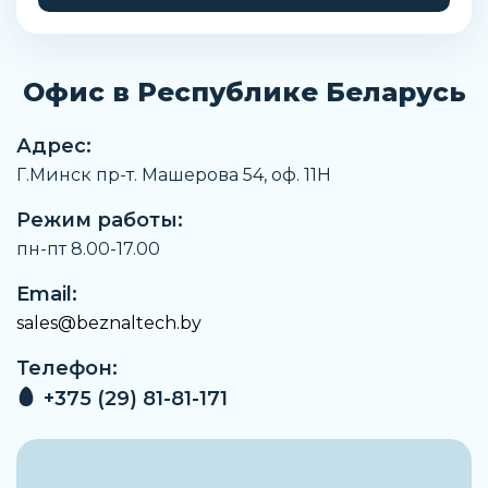
Высота
37 мм
Офис в Республике Беларусь
Вес
168 г
Адрес:
Материал крышки
Г.Минск пр-т. Машерова 54, оф. 11H
Нержавеющая сталь AISI 420
Режим работы:
Марка материала корпуса
AISI 304
пн-пт 8.00-17.00
Артикул
Email:
751343240
sales@beznaltech.by
Производитель
Телефон:
ISB
+375 (29) 81-81-171
Материал корпуса
Нержавеющая сталь
Наружный диаметр корпуса