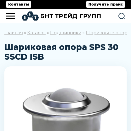
Контакты
Получить прайс
БНТ ТРЕЙД ГРУПП
Главная
Каталог
Подшипники
Шариковые опоры
»
»
»
Шариковая опора SPS 30
SSCD ISB