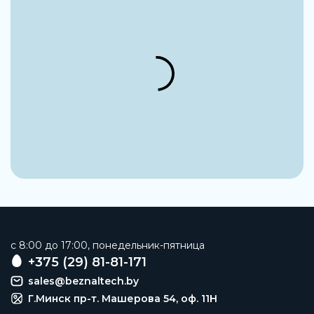
45 мм
Диаметр шара
30 мм
Материал шара
Нержавеющая сталь
Наименование
Шариковая опора
Заказать
c 8:00 до 17:00, понедельник-пятница
+375 (29) 81-81-171
sales@beznaltech.by
Г.Минск пр-т. Машерова 54, оф. 11H