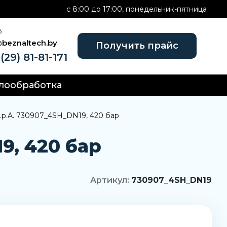
c 8:00 до 17:00, понедельник-пятница
Б
@beznaltech.by
Получить прайс
(29) 81-81-171
лообработка
.p.A. 730907_4SH_DN19, 420 бар
9, 420 бар
Артикул:
730907_4SH_DN19