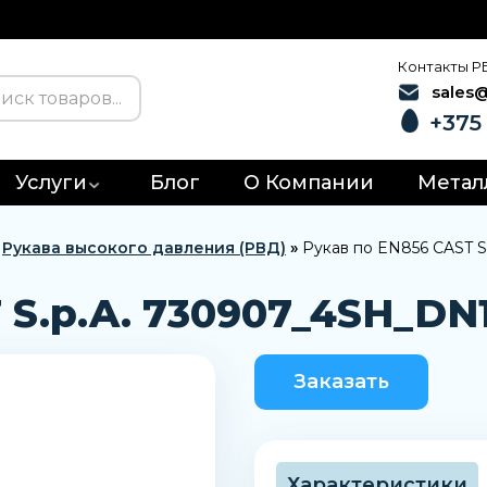
Контакты Р
sales
+375 
Услуги
Блог
О Компании
Метал
»
Рукава высокого давления (РВД)
»
Рукав по EN856 CAST S
 S.p.A. 730907_4SH_DN1
Заказать
Характеристики