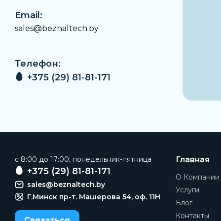
Email:
sales@beznaltech.by
Телефон:
+375 (29) 81-81-171
c 8:00 до 17:00, понедельник-пятница
Главная
+375 (29) 81-81-171
О Компании
sales@beznaltech.by
Услуги
Г.Минск пр-т. Машерова 54, оф. 11H
Блог
Контакты
Связаться