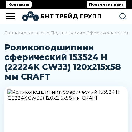
Контакты
Получить прайс
БНТ ТРЕЙД ГРУПП
Главная
Каталог
Подшипники
Сферические под
»
»
»
Роликоподшипник
сферический 153524 Н
(22224K CW33) 120x215x58
мм CRAFT