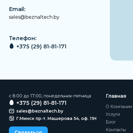
Email:
sales@beznaltech.by
Телефон:
+375 (29) 81-81-171
c 8:00 до 17:00, понедельник-пятница
Главная
+375 (29) 81-81-171
О Компании
sales@beznaltech.by
Услуги
Г.Минск пр-т. Машерова 54, оф. 11H
Блог
Контакты
Связаться