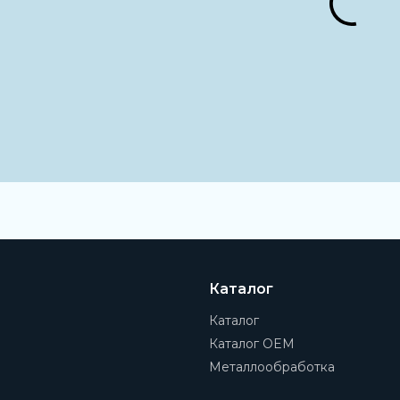
Группа
Программируемые реле
Наименование
Реле перегрузки
Типоразмер
S00
Каталог
Каталог
Каталог OEM
Металлообработка