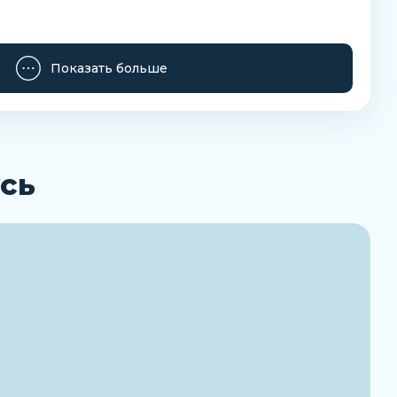
Показать больше
сь
теля
ства