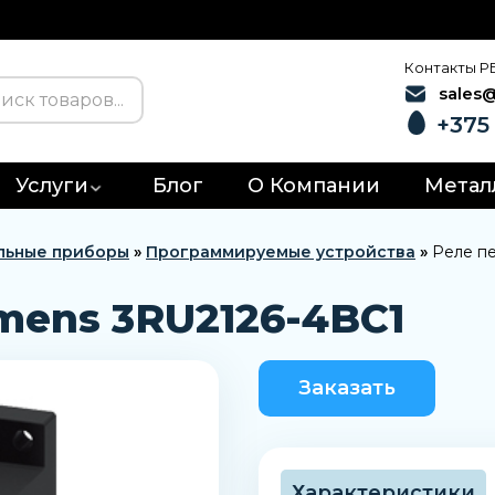
Контакты Р
sales
+375 
Услуги
Блог
О Компании
Метал
льные приборы
»
Программируемые устройства
»
Реле п
mens 3RU2126-4BC1
Заказать
Характеристики