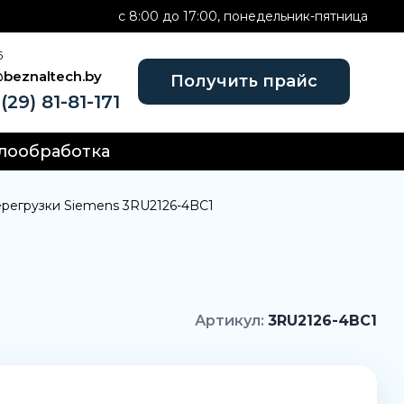
c 8:00 до 17:00, понедельник-пятница
Б
@beznaltech.by
Получить прайс
(29) 81-81-171
лообработка
ерегрузки Siemens 3RU2126-4BC1
Артикул:
3RU2126-4BC1